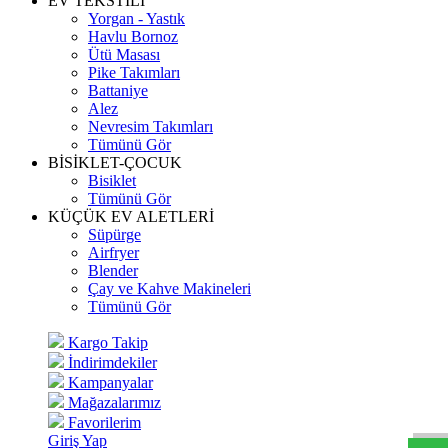
EV TEKSTİLİ
Yorgan - Yastık
Havlu Bornoz
Ütü Masası
Pike Takımları
Battaniye
Alez
Nevresim Takımları
Tümünü Gör
BİSİKLET-ÇOCUK
Bisiklet
Tümünü Gör
KÜÇÜK EV ALETLERİ
Süpürge
Airfryer
Blender
Çay ve Kahve Makineleri
Tümünü Gör
Kargo Takip
İndirimdekiler
Kampanyalar
Mağazalarımız
Favorilerim
Giriş Yap