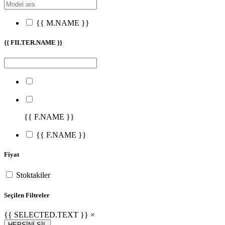
{{ M.NAME }}
{{ FILTER.NAME }}
{{ F.NAME }}
{{ F.NAME }}
Fiyat
Stoktakiler
Seçilen Filtreler
{{ SELECTED.TEXT }} ×
HEPSİNİ SİL