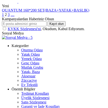
Yeni
QUANTUM 160*200 SET(BAZA+YATAK+BAŞLIK)
1
2
3
…
Kampanyalardan Haberiniz Olsun
Kayıt olun
KVKK Sözleşmesi'ni
, Okudum, Kabul Ediyorum.
Sosyal Medya
Kategoriler
Oturma Odası
Yatak Odası
Yemek Odası
Genç Odası
Mutfak Grubu
Yatak- Baza
Aksesuar
Züccaciye
Ev Tekstili
Önemli Bilgiler
Teslimat Koşulları
Üyelik Sözleşmesi
Satış Sözleşmesi
Garanti ve İade Koşulları