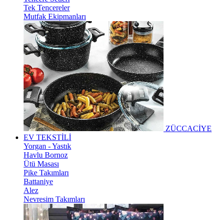
Tek Tencereler
Mutfak Ekipmanları
ZÜCCACİYE
EV TEKSTİLİ
Yorgan - Yastık
Havlu Bornoz
Ütü Masası
Pike Takımları
Battaniye
Alez
Nevresim Takımları