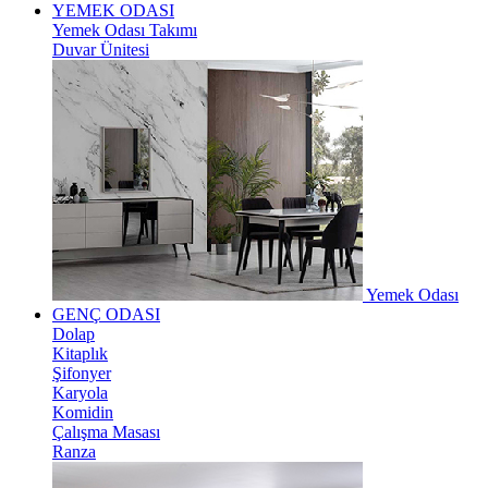
YEMEK ODASI
Yemek Odası Takımı
Duvar Ünitesi
Yemek Odası
GENÇ ODASI
Dolap
Kitaplık
Şifonyer
Karyola
Komidin
Çalışma Masası
Ranza