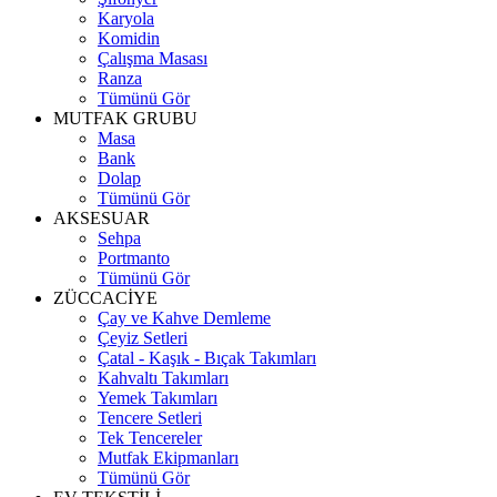
Karyola
Komidin
Çalışma Masası
Ranza
Tümünü Gör
MUTFAK GRUBU
Masa
Bank
Dolap
Tümünü Gör
AKSESUAR
Sehpa
Portmanto
Tümünü Gör
ZÜCCACİYE
Çay ve Kahve Demleme
Çeyiz Setleri
Çatal - Kaşık - Bıçak Takımları
Kahvaltı Takımları
Yemek Takımları
Tencere Setleri
Tek Tencereler
Mutfak Ekipmanları
Tümünü Gör