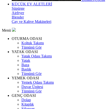
KÜÇÜK EV ALETLERİ
Süpürge
Airfryer
Blender
Çay ve Kahve Makineleri
Menü
OTURMA ODASI
Koltuk Takımı
Tümünü Gör
YATAK ODASI
Yatak Odası Takımı
Yatak
Baza
Başlık
Tümünü Gör
YEMEK ODASI
Yemek Odası Takımı
Duvar Ünitesi
Tümünü Gör
GENÇ ODASI
Dolap
Kitaplık
Şifonyer