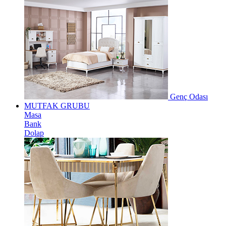
Genç Odası
MUTFAK GRUBU
Masa
Bank
Dolap