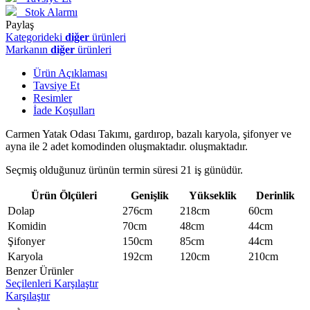
Stok Alarmı
Paylaş
Kategorideki
diğer
ürünleri
Markanın
diğer
ürünleri
Ürün Açıklaması
Tavsiye Et
Resimler
İade Koşulları
Carmen Yatak Odası Takımı, gardırop, bazalı karyola, şifonyer ve
ayna ile 2 adet komodinden oluşmaktadır. oluşmaktadır.
Seçmiş olduğunuz ürünün termin süresi 21 iş günüdür.
Ürün Ölçüleri
Genişlik
Yükseklik
Derinlik
Dolap
276cm
218cm
60cm
Komidin
70cm
48cm
44cm
Şifonyer
150cm
85cm
44cm
Karyola
192cm
120cm
210cm
Benzer Ürünler
Seçilenleri Karşılaştır
Karşılaştır