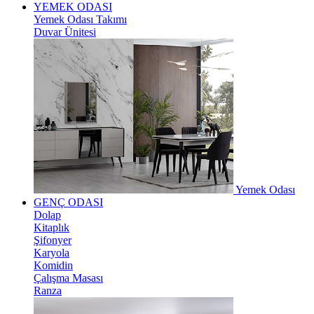
YEMEK ODASI
Yemek Odası Takımı
Duvar Ünitesi
Yemek Odası
GENÇ ODASI
Dolap
Kitaplık
Şifonyer
Karyola
Komidin
Çalışma Masası
Ranza