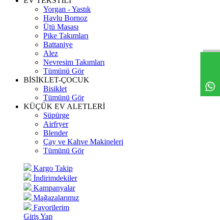
EV TEKSTİLİ
Yorgan - Yastık
Havlu Bornoz
Ütü Masası
Pike Takımları
Battaniye
Alez
Nevresim Takımları
Tümünü Gör
BİSİKLET-ÇOCUK
Bisiklet
Tümünü Gör
KÜÇÜK EV ALETLERİ
Süpürge
Airfryer
Blender
Çay ve Kahve Makineleri
Tümünü Gör
Kargo Takip
İndirimdekiler
Kampanyalar
Mağazalarımız
Favorilerim
Giriş Yap