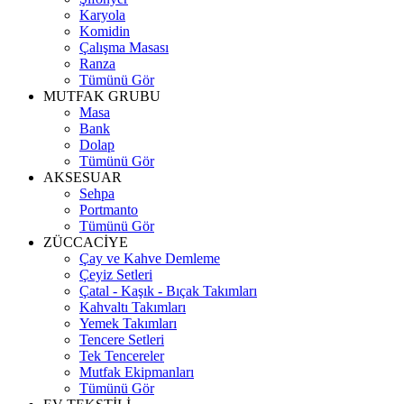
Karyola
Komidin
Çalışma Masası
Ranza
Tümünü Gör
MUTFAK GRUBU
Masa
Bank
Dolap
Tümünü Gör
AKSESUAR
Sehpa
Portmanto
Tümünü Gör
ZÜCCACİYE
Çay ve Kahve Demleme
Çeyiz Setleri
Çatal - Kaşık - Bıçak Takımları
Kahvaltı Takımları
Yemek Takımları
Tencere Setleri
Tek Tencereler
Mutfak Ekipmanları
Tümünü Gör