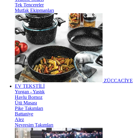
Tek Tencereler
Mutfak Ekipmanları
ZÜCCACİYE
EV TEKSTİLİ
Yorgan - Yastık
Havlu Bornoz
Ütü Masası
Pike Takımları
Battaniye
Alez
Nevresim Takımları