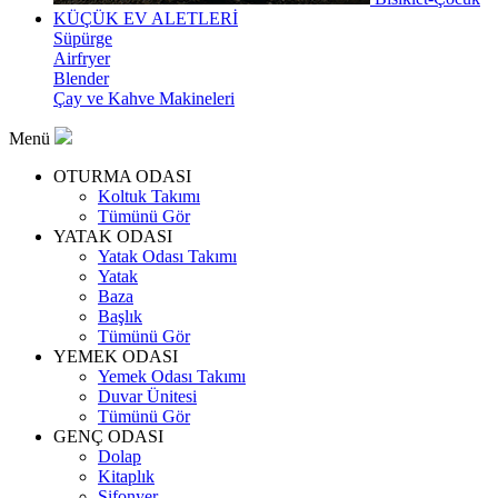
KÜÇÜK EV ALETLERİ
Süpürge
Airfryer
Blender
Çay ve Kahve Makineleri
Menü
OTURMA ODASI
Koltuk Takımı
Tümünü Gör
YATAK ODASI
Yatak Odası Takımı
Yatak
Baza
Başlık
Tümünü Gör
YEMEK ODASI
Yemek Odası Takımı
Duvar Ünitesi
Tümünü Gör
GENÇ ODASI
Dolap
Kitaplık
Şifonyer