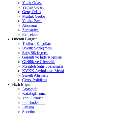
Yatak Odası
Yemek Odası
Genç Odası
Mutfak Grubu
Yatak- Baza
Aksesuar
Züccaciye
Ev Tekstili
Önemli Bilgiler
Teslimat Koşulları
Üyelik Sözleşmesi
Satış Sözleşmesi
Garanti ve İade Koşulları
Gizlilik ve Güvenlik
Mesafeli Satış Sözleşmesi
KVKK Aydınlatma Metni
Senetli Alışveriş
Çerez Politikası
Hızlı Erişim
Anasayfa
Kataloglarımız
Yeni Ürünler
İndirimdekiler
İletişim
Sepetim