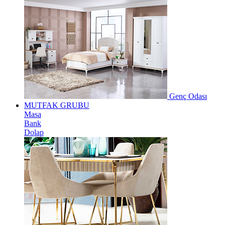
Genç Odası
MUTFAK GRUBU
Masa
Bank
Dolap