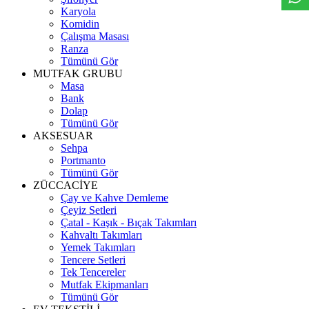
Karyola
Komidin
Çalışma Masası
Ranza
Tümünü Gör
MUTFAK GRUBU
Masa
Bank
Dolap
Tümünü Gör
AKSESUAR
Sehpa
Portmanto
Tümünü Gör
ZÜCCACİYE
Çay ve Kahve Demleme
Çeyiz Setleri
Çatal - Kaşık - Bıçak Takımları
Kahvaltı Takımları
Yemek Takımları
Tencere Setleri
Tek Tencereler
Mutfak Ekipmanları
Tümünü Gör