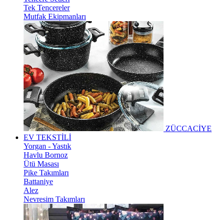
Tek Tencereler
Mutfak Ekipmanları
ZÜCCACİYE
EV TEKSTİLİ
Yorgan - Yastık
Havlu Bornoz
Ütü Masası
Pike Takımları
Battaniye
Alez
Nevresim Takımları