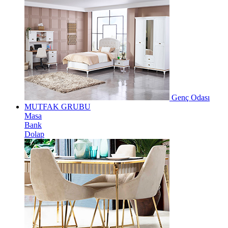
Genç Odası
MUTFAK GRUBU
Masa
Bank
Dolap