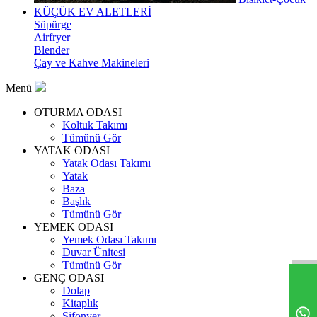
KÜÇÜK EV ALETLERİ
Süpürge
Airfryer
Blender
Çay ve Kahve Makineleri
Menü
OTURMA ODASI
Koltuk Takımı
Tümünü Gör
YATAK ODASI
Yatak Odası Takımı
Yatak
Baza
Başlık
Tümünü Gör
YEMEK ODASI
Yemek Odası Takımı
Duvar Ünitesi
Tümünü Gör
GENÇ ODASI
Dolap
Kitaplık
Şifonyer