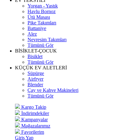
EV TEKSTİLİ
Yorgan - Yastık
Havlu Bornoz
Ütü Masası
Pike Takımları
Battaniye
Alez
Nevresim Takımları
Tümünü Gör
BİSİKLET-ÇOCUK
Bisiklet
Tümünü Gör
KÜÇÜK EV ALETLERİ
Süpürge
Airfryer
Blender
Çay ve Kahve Makineleri
Tümünü Gör
Kargo Takip
İndirimdekiler
Kampanyalar
Mağazalarımız
Favorilerim
Giriş Yap