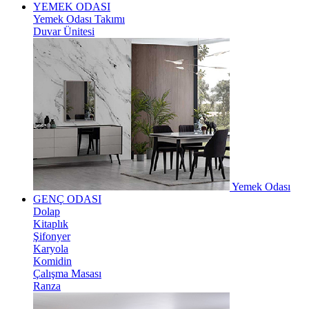
YEMEK ODASI
Yemek Odası Takımı
Duvar Ünitesi
Yemek Odası
GENÇ ODASI
Dolap
Kitaplık
Şifonyer
Karyola
Komidin
Çalışma Masası
Ranza