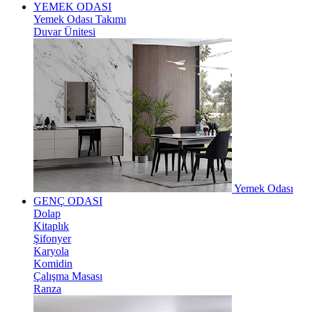
YEMEK ODASI
Yemek Odası Takımı
Duvar Ünitesi
Yemek Odası
GENÇ ODASI
Dolap
Kitaplık
Şifonyer
Karyola
Komidin
Çalışma Masası
Ranza