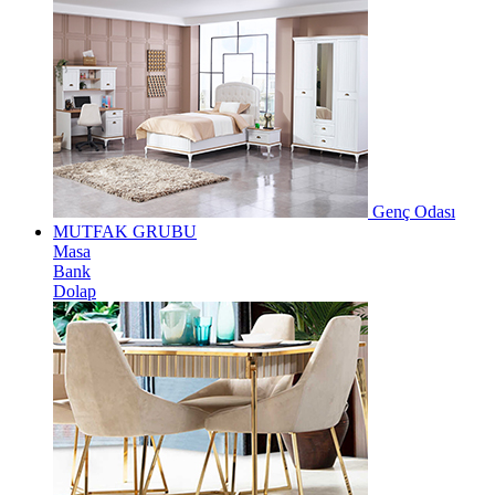
Genç Odası
MUTFAK GRUBU
Masa
Bank
Dolap