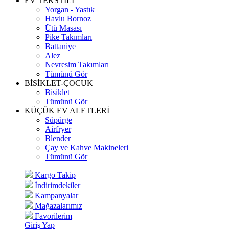
EV TEKSTİLİ
Yorgan - Yastık
Havlu Bornoz
Ütü Masası
Pike Takımları
Battaniye
Alez
Nevresim Takımları
Tümünü Gör
BİSİKLET-ÇOCUK
Bisiklet
Tümünü Gör
KÜÇÜK EV ALETLERİ
Süpürge
Airfryer
Blender
Çay ve Kahve Makineleri
Tümünü Gör
Kargo Takip
İndirimdekiler
Kampanyalar
Mağazalarımız
Favorilerim
Giriş Yap