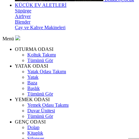
KÜÇÜK EV ALETLERİ
Süpürge
Airfryer
Blender
Çay ve Kahve Makineleri
Menü
OTURMA ODASI
Koltuk Takımı
Tümünü Gör
YATAK ODASI
Yatak Odası Takımı
Yatak
Baza
Başlık
Tümünü Gör
YEMEK ODASI
Yemek Odası Takımı
Duvar Ünitesi
Tümünü Gör
GENÇ ODASI
Dolap
Kitaplık
Şifonyer