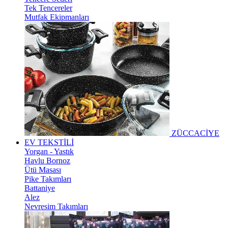
Tek Tencereler
Mutfak Ekipmanları
ZÜCCACİYE
EV TEKSTİLİ
Yorgan - Yastık
Havlu Bornoz
Ütü Masası
Pike Takımları
Battaniye
Alez
Nevresim Takımları