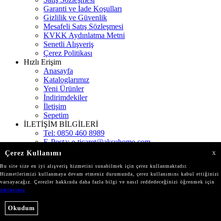
Garanti ve İade Koşulları
Gizlilik ve Güvenlik
Mesafeli Satış Sözleşmesi
KVKK Aydınlatma Metni
Senetli Alışveriş
Çerez Politikası
Hızlı Erişim
Anasayfa
Kataloglarımız
Yeni Ürünler
İndirimdekiler
İletişim
Sepetim
İLETİŞİM BİLGİLERİ
Tel:
0850 460 8989
E-Posta:
e-ticaret@aksuhome.com
Adres:
Gökevler Mah. 2312 Sokak Kat:11 Burç
Çerez Kullanımı
X
İstanbul
Bu site size en iyi alışveriş hizmetini sunabilmek için çerez kullanmaktadır.
Mağazalarımız
Hizmetlerimizi kullanmaya devam etmeniz durumunda, çerez kullanımını kabul ettiğinizi
varsayacağız. Çerezler hakkında daha fazla bilgi ve nasıl reddedeceğinizi öğrenmek için
tıklayınız
© Tüm hakları saklıdır.
aksuhome.com
Okudum
T
-Soft
E-Ticaret
Sistemleriyle Hazırlanmıştır.