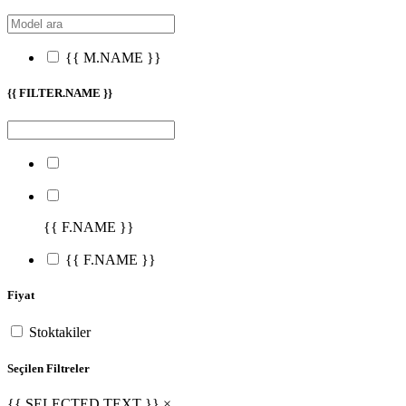
{{ M.NAME }}
{{ FILTER.NAME }}
{{ F.NAME }}
{{ F.NAME }}
Fiyat
Stoktakiler
Seçilen Filtreler
{{ SELECTED.TEXT }} ×