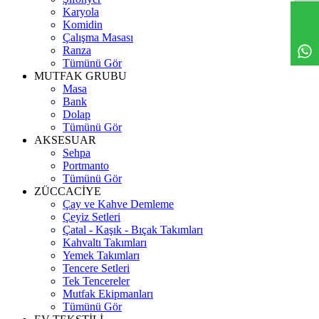
Karyola
Komidin
Çalışma Masası
Ranza
Tümünü Gör
MUTFAK GRUBU
Masa
Bank
Dolap
Tümünü Gör
AKSESUAR
Sehpa
Portmanto
Tümünü Gör
ZÜCCACİYE
Çay ve Kahve Demleme
Çeyiz Setleri
Çatal - Kaşık - Bıçak Takımları
Kahvaltı Takımları
Yemek Takımları
Tencere Setleri
Tek Tencereler
Mutfak Ekipmanları
Tümünü Gör