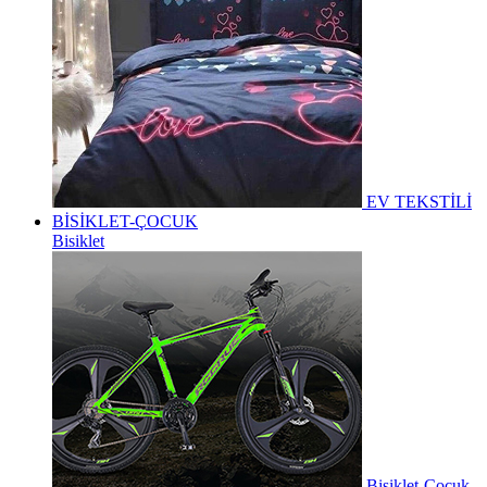
EV TEKSTİLİ
BİSİKLET-ÇOCUK
Bisiklet
Bisiklet-Çocuk