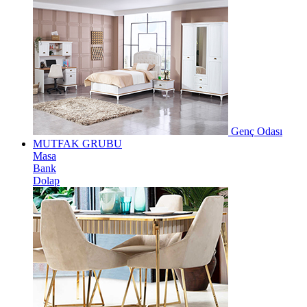
Genç Odası
MUTFAK GRUBU
Masa
Bank
Dolap