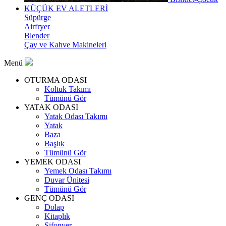
KÜÇÜK EV ALETLERİ
Süpürge
Airfryer
Blender
Çay ve Kahve Makineleri
Menü
OTURMA ODASI
Koltuk Takımı
Tümünü Gör
YATAK ODASI
Yatak Odası Takımı
Yatak
Baza
Başlık
Tümünü Gör
YEMEK ODASI
Yemek Odası Takımı
Duvar Ünitesi
Tümünü Gör
GENÇ ODASI
Dolap
Kitaplık
Şifonyer