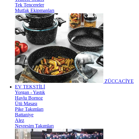
Tek Tencereler
Mutfak Ekipmanları
ZÜCCACİYE
EV TEKSTİLİ
Yorgan - Yastık
Havlu Bornoz
Ütü Masası
Pike Takımları
Battaniye
Alez
Nevresim Takımları