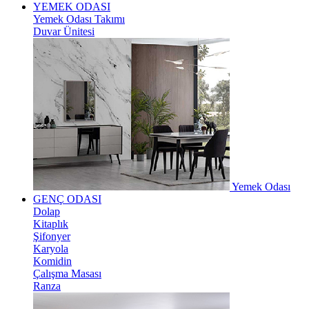
YEMEK ODASI
Yemek Odası Takımı
Duvar Ünitesi
Yemek Odası
GENÇ ODASI
Dolap
Kitaplık
Şifonyer
Karyola
Komidin
Çalışma Masası
Ranza