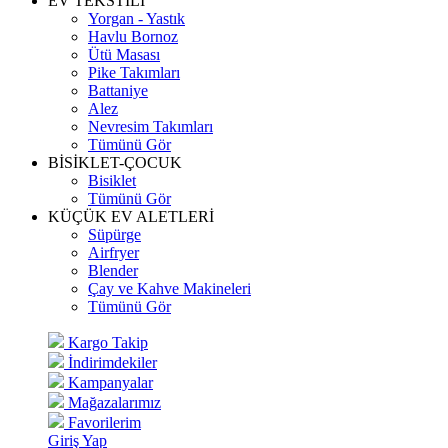
EV TEKSTİLİ
Yorgan - Yastık
Havlu Bornoz
Ütü Masası
Pike Takımları
Battaniye
Alez
Nevresim Takımları
Tümünü Gör
BİSİKLET-ÇOCUK
Bisiklet
Tümünü Gör
KÜÇÜK EV ALETLERİ
Süpürge
Airfryer
Blender
Çay ve Kahve Makineleri
Tümünü Gör
Kargo Takip
İndirimdekiler
Kampanyalar
Mağazalarımız
Favorilerim
Giriş Yap