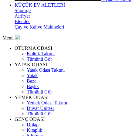
KÜÇÜK EV ALETLERİ
Süpürge
Airfryer
Blender
Çay ve Kahve Makineleri
Menü
OTURMA ODASI
Koltuk Takımı
Tümünü Gör
YATAK ODASI
Yatak Odası Takımı
Yatak
Baza
Başlık
Tümünü Gör
YEMEK ODASI
Yemek Odası Takımı
Duvar Ünitesi
Tümünü Gör
GENÇ ODASI
Dolap
Kitaplık
Şifonyer