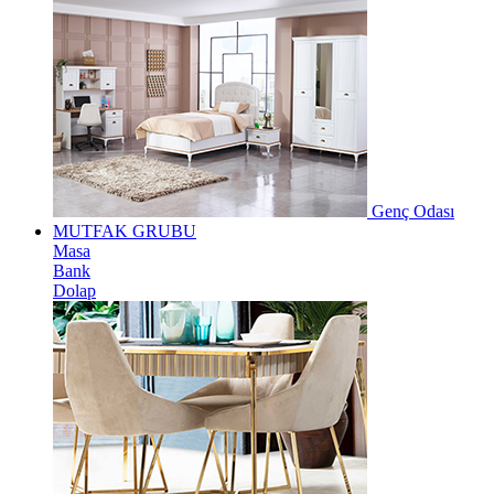
Genç Odası
MUTFAK GRUBU
Masa
Bank
Dolap