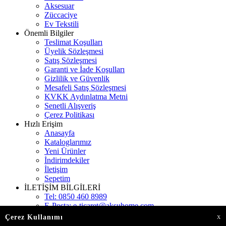
Aksesuar
Züccaciye
Ev Tekstili
Önemli Bilgiler
Teslimat Koşulları
Üyelik Sözleşmesi
Satış Sözleşmesi
Garanti ve İade Koşulları
Gizlilik ve Güvenlik
Mesafeli Satış Sözleşmesi
KVKK Aydınlatma Metni
Senetli Alışveriş
Çerez Politikası
Hızlı Erişim
Anasayfa
Kataloglarımız
Yeni Ürünler
İndirimdekiler
İletişim
Sepetim
İLETİŞİM BİLGİLERİ
Tel:
0850 460 8989
E-Posta:
e-ticaret@aksuhome.com
Adres:
Gökevler Mah. 2312 Sokak Kat:11 Burç
Çerez Kullanımı
X
İstanbul