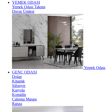
YEMEK ODASI
Yemek Odası Takımı
Duvar Ünitesi
Yemek Odası
GENÇ ODASI
Dolap
Kitaplık
Şifonyer
Karyola
Komidin
Çalışma Masası
Ranza