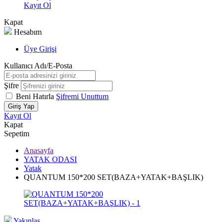
Kayıt Ol
Kapat
Hesabım
Üye Girişi
Kullanıcı Adı/E-Posta
Şifre
Beni Hatırla
Şifremi Unuttum
Giriş Yap
Kayıt Ol
Kapat
Sepetim
Anasayfa
YATAK ODASI
Yatak
QUANTUM 150*200 SET(BAZA+YATAK+BAŞLIK)
Yakınlaş