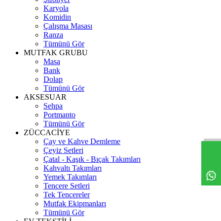
Karyola
Komidin
Çalışma Masası
Ranza
Tümünü Gör
MUTFAK GRUBU
Masa
Bank
Dolap
Tümünü Gör
AKSESUAR
Sehpa
Portmanto
Tümünü Gör
ZÜCCACİYE
Çay ve Kahve Demleme
Çeyiz Setleri
Çatal - Kaşık - Bıçak Takımları
Kahvaltı Takımları
Yemek Takımları
Tencere Setleri
Tek Tencereler
Mutfak Ekipmanları
Tümünü Gör