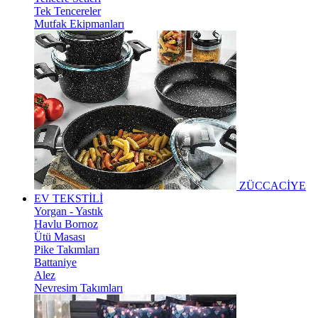
Tek Tencereler
Mutfak Ekipmanları
ZÜCCACİYE
EV TEKSTİLİ
Yorgan - Yastık
Havlu Bornoz
Ütü Masası
Pike Takımları
Battaniye
Alez
Nevresim Takımları