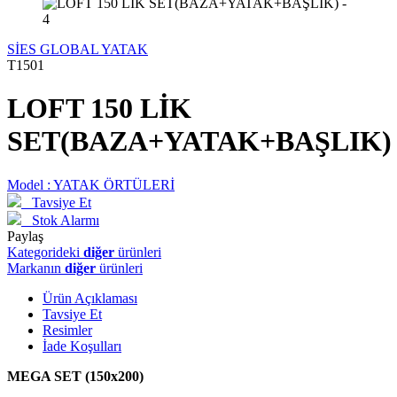
SİES GLOBAL YATAK
T1501
LOFT 150 LİK
SET(BAZA+YATAK+BAŞLIK)
Model :
YATAK ÖRTÜLERİ
Tavsiye Et
Stok Alarmı
Paylaş
Kategorideki
diğer
ürünleri
Markanın
diğer
ürünleri
Ürün Açıklaması
Tavsiye Et
Resimler
İade Koşulları
MEGA SET (150x200)