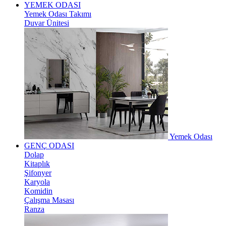
YEMEK ODASI
Yemek Odası Takımı
Duvar Ünitesi
Yemek Odası
GENÇ ODASI
Dolap
Kitaplık
Şifonyer
Karyola
Komidin
Çalışma Masası
Ranza