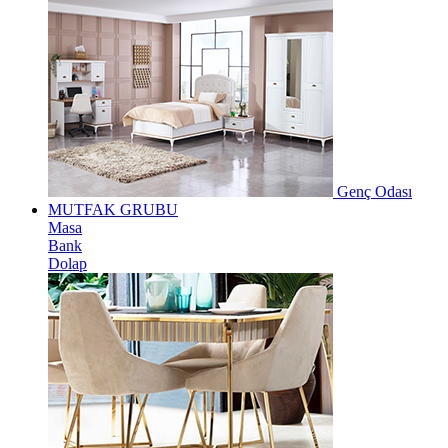
Genç Odası
MUTFAK GRUBU
Masa
Bank
Dolap