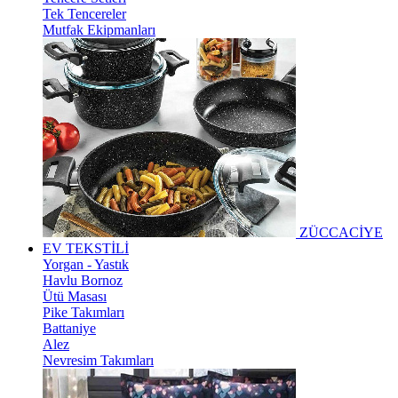
Tek Tencereler
Mutfak Ekipmanları
ZÜCCACİYE
EV TEKSTİLİ
Yorgan - Yastık
Havlu Bornoz
Ütü Masası
Pike Takımları
Battaniye
Alez
Nevresim Takımları