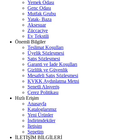
Yemek Odası
Genç Odası
Mutfak Grubu
Yatak- Baza
Aksesuar
Züccaciye
Ev Tekstili
Önemli Bilgiler
Teslimat Koşulları
Üyelik Sözleşmesi
Satış Sözleşmesi
Garanti ve İade Koşulları
Gizlilik ve Güvenlik
Mesafeli Satış Sözleşmesi
KVKK Aydınlatma Metni
Senetli Alışveriş
Çerez Politikası
Hızlı Erişim
Anasayfa
Kataloglarımız
Yeni Ürünler
İndirimdekiler
İletişim
Sepetim
İLETİŞİM BİLGİLERİ