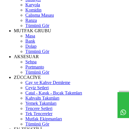
Karyola
Komidin
Çalışma Masası
Ranza
Tümünü Gör
MUTFAK GRUBU
Masa
Bank
Dolap
Tümünü Gör
AKSESUAR
Sehpa
Portmanto
Tümünü Gör
ZÜCCACİYE
Çay ve Kahve Demleme
Çeyiz Setleri
Çatal - Kaşık - Bıçak Takımları
Kahvaltı Takımları
Yemek Takımları
Tencere Setleri
Tek Tencereler
Mutfak Ekipmanları
Tümünü Gör