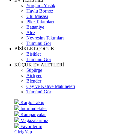
EV TEKSTİLİ
Yorgan - Yastık
Havlu Bornoz
Ütü Masası
Pike Takımları
Battaniye
Alez
Nevresim Takımları
Tümünü Gör
BİSİKLET-ÇOCUK
Bisiklet
Tümünü Gör
KÜÇÜK EV ALETLERİ
Süpürge
Airfryer
Blender
Çay ve Kahve Makineleri
Tümünü Gör
Kargo Takip
İndirimdekiler
Kampanyalar
Mağazalarımız
Favorilerim
Giriş Yap