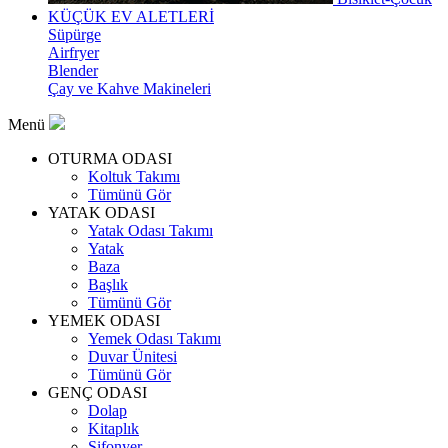
KÜÇÜK EV ALETLERİ
Süpürge
Airfryer
Blender
Çay ve Kahve Makineleri
Menü
OTURMA ODASI
Koltuk Takımı
Tümünü Gör
YATAK ODASI
Yatak Odası Takımı
Yatak
Baza
Başlık
Tümünü Gör
YEMEK ODASI
Yemek Odası Takımı
Duvar Ünitesi
Tümünü Gör
GENÇ ODASI
Dolap
Kitaplık
Şifonyer