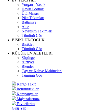
EV TEKSTİLİ
Yorgan - Yastık
Havlu Bornoz
Ütü Masası
Pike Takımları
Battaniye
Alez
Nevresim Takımları
Tümünü Gör
BİSİKLET-ÇOCUK
Bisiklet
Tümünü Gör
KÜÇÜK EV ALETLERİ
Süpürge
Airfryer
Blender
Çay ve Kahve Makineleri
Tümünü Gör
Kargo Takip
İndirimdekiler
Kampanyalar
Mağazalarımız
Favorilerim
Giriş Yap