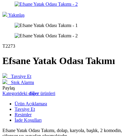
Yakınlaş
T2273
Efsane Yatak Odası Takımı
Tavsiye Et
Stok Alarmı
Paylaş
Kategorideki
diğer
ürünleri
Ürün Açıklaması
Tavsiye Et
Resimler
İade Koşulları
Efsane Yatak Odası Takımı,
dolap, k
aryola, başlık, 2 komodin,
şifonyer ve aynadan oluşmaktadır.