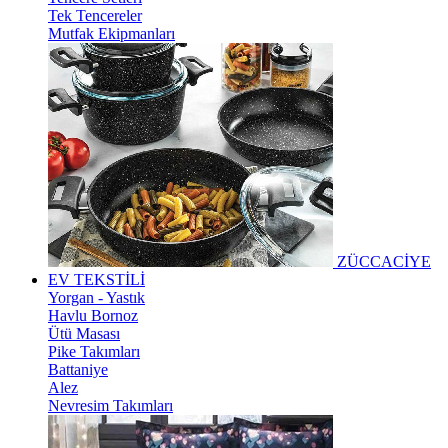
Tek Tencereler
Mutfak Ekipmanları
ZÜCCACİYE
EV TEKSTİLİ
Yorgan - Yastık
Havlu Bornoz
Ütü Masası
Pike Takımları
Battaniye
Alez
Nevresim Takımları