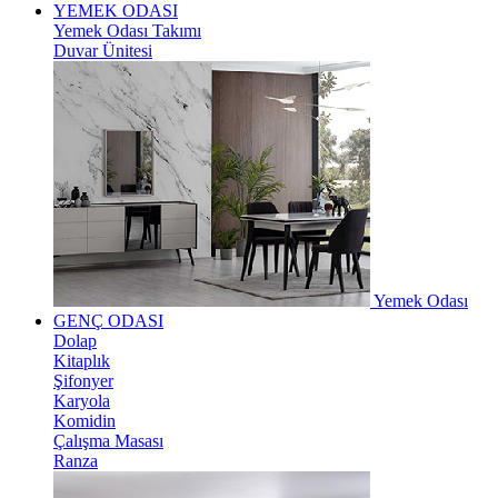
YEMEK ODASI
Yemek Odası Takımı
Duvar Ünitesi
Yemek Odası
GENÇ ODASI
Dolap
Kitaplık
Şifonyer
Karyola
Komidin
Çalışma Masası
Ranza