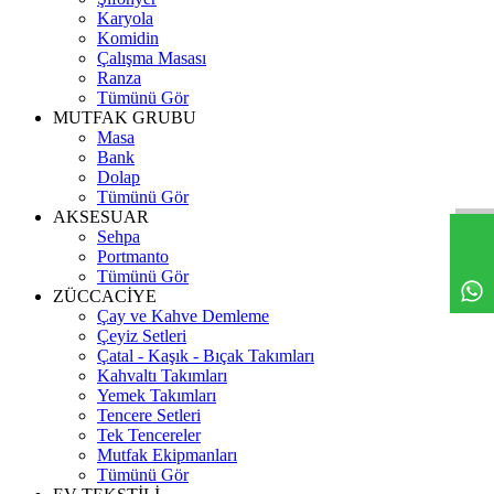
Karyola
Komidin
Çalışma Masası
Ranza
Tümünü Gör
MUTFAK GRUBU
Masa
Bank
Dolap
Tümünü Gör
AKSESUAR
Sehpa
Portmanto
Tümünü Gör
ZÜCCACİYE
Çay ve Kahve Demleme
Çeyiz Setleri
Çatal - Kaşık - Bıçak Takımları
Kahvaltı Takımları
Yemek Takımları
Tencere Setleri
Tek Tencereler
Mutfak Ekipmanları
Tümünü Gör