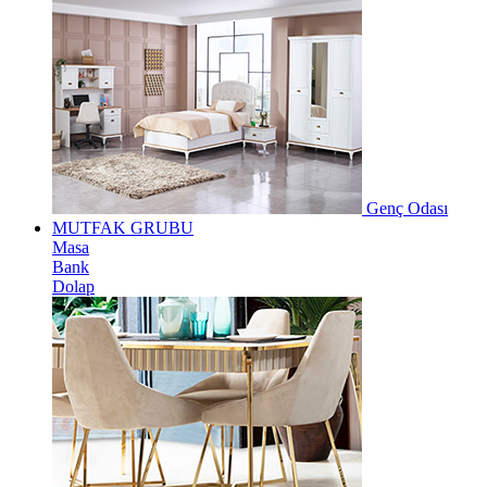
Genç Odası
MUTFAK GRUBU
Masa
Bank
Dolap