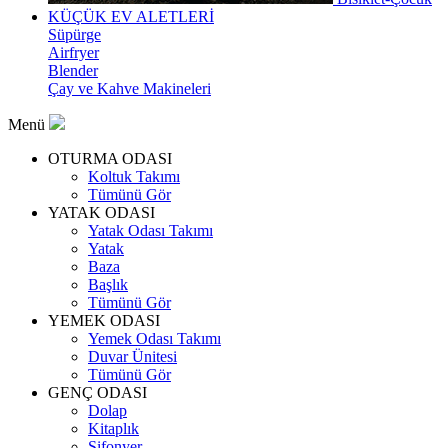
KÜÇÜK EV ALETLERİ
Süpürge
Airfryer
Blender
Çay ve Kahve Makineleri
Menü
OTURMA ODASI
Koltuk Takımı
Tümünü Gör
YATAK ODASI
Yatak Odası Takımı
Yatak
Baza
Başlık
Tümünü Gör
YEMEK ODASI
Yemek Odası Takımı
Duvar Ünitesi
Tümünü Gör
GENÇ ODASI
Dolap
Kitaplık
Şifonyer