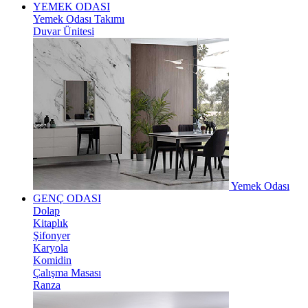
YEMEK ODASI
Yemek Odası Takımı
Duvar Ünitesi
Yemek Odası
GENÇ ODASI
Dolap
Kitaplık
Şifonyer
Karyola
Komidin
Çalışma Masası
Ranza