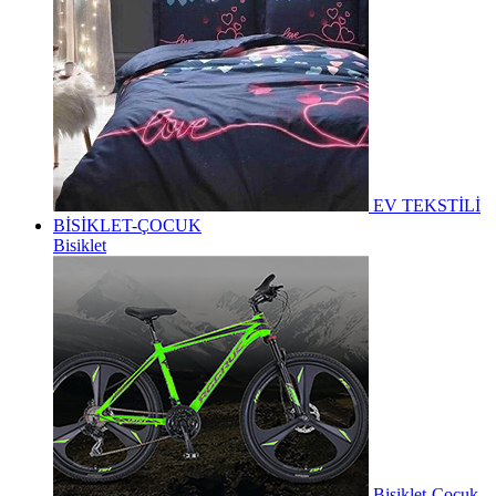
EV TEKSTİLİ
BİSİKLET-ÇOCUK
Bisiklet
Bisiklet-Çocuk