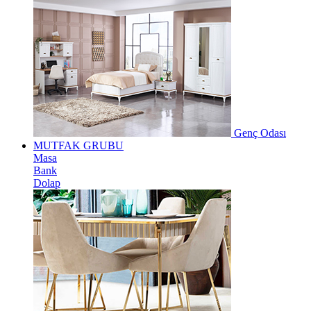
Genç Odası
MUTFAK GRUBU
Masa
Bank
Dolap