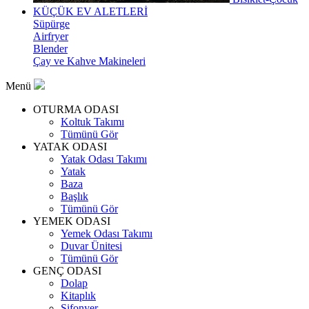
KÜÇÜK EV ALETLERİ
Süpürge
Airfryer
Blender
Çay ve Kahve Makineleri
Menü
OTURMA ODASI
Koltuk Takımı
Tümünü Gör
YATAK ODASI
Yatak Odası Takımı
Yatak
Baza
Başlık
Tümünü Gör
YEMEK ODASI
Yemek Odası Takımı
Duvar Ünitesi
Tümünü Gör
GENÇ ODASI
Dolap
Kitaplık
Şifonyer