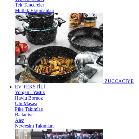
Tek Tencereler
Mutfak Ekipmanları
ZÜCCACİYE
EV TEKSTİLİ
Yorgan - Yastık
Havlu Bornoz
Ütü Masası
Pike Takımları
Battaniye
Alez
Nevresim Takımları