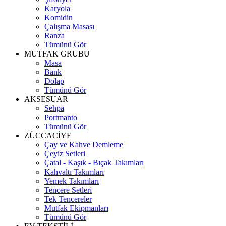
Karyola
Komidin
Çalışma Masası
Ranza
Tümünü Gör
MUTFAK GRUBU
Masa
Bank
Dolap
Tümünü Gör
AKSESUAR
Sehpa
Portmanto
Tümünü Gör
ZÜCCACİYE
Çay ve Kahve Demleme
Çeyiz Setleri
Çatal - Kaşık - Bıçak Takımları
Kahvaltı Takımları
Yemek Takımları
Tencere Setleri
Tek Tencereler
Mutfak Ekipmanları
Tümünü Gör