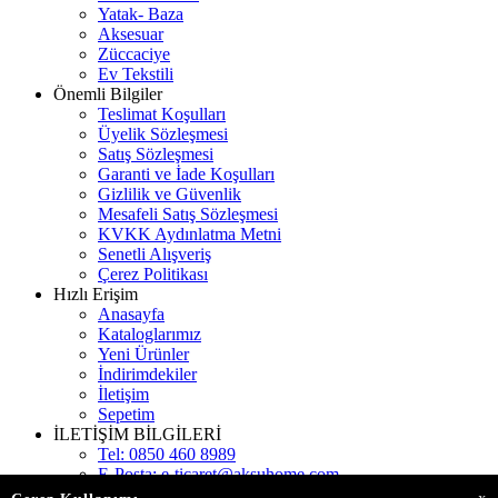
Yatak- Baza
Aksesuar
Züccaciye
Ev Tekstili
Önemli Bilgiler
Teslimat Koşulları
Üyelik Sözleşmesi
Satış Sözleşmesi
Garanti ve İade Koşulları
Gizlilik ve Güvenlik
Mesafeli Satış Sözleşmesi
KVKK Aydınlatma Metni
Senetli Alışveriş
Çerez Politikası
Hızlı Erişim
Anasayfa
Kataloglarımız
Yeni Ürünler
İndirimdekiler
İletişim
Sepetim
İLETİŞİM BİLGİLERİ
Tel:
0850 460 8989
E-Posta:
e-ticaret@aksuhome.com
Adres:
Gökevler Mah. 2312 Sokak Kat:11 Burç