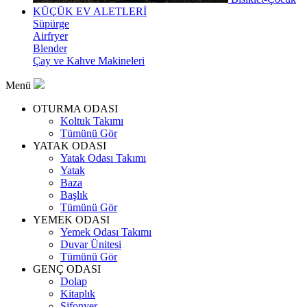
KÜÇÜK EV ALETLERİ
Süpürge
Airfryer
Blender
Çay ve Kahve Makineleri
Menü
OTURMA ODASI
Koltuk Takımı
Tümünü Gör
YATAK ODASI
Yatak Odası Takımı
Yatak
Baza
Başlık
Tümünü Gör
YEMEK ODASI
Yemek Odası Takımı
Duvar Ünitesi
Tümünü Gör
GENÇ ODASI
Dolap
Kitaplık
Şifonyer