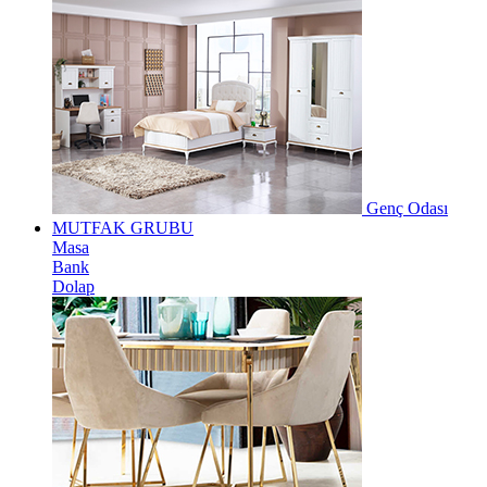
Genç Odası
MUTFAK GRUBU
Masa
Bank
Dolap