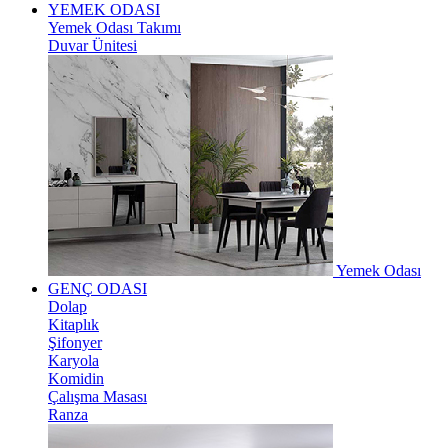
YEMEK ODASI
Yemek Odası Takımı
Duvar Ünitesi
Yemek Odası
GENÇ ODASI
Dolap
Kitaplık
Şifonyer
Karyola
Komidin
Çalışma Masası
Ranza