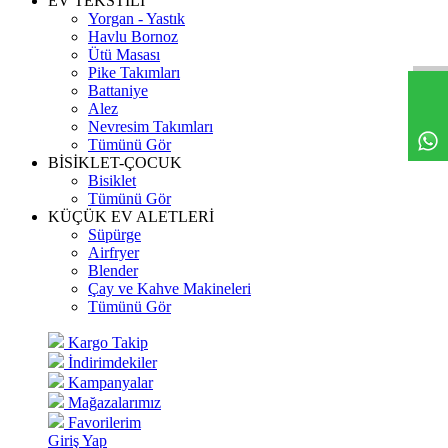
EV TEKSTİLİ
Yorgan - Yastık
Havlu Bornoz
Ütü Masası
Pike Takımları
Battaniye
Alez
Nevresim Takımları
Tümünü Gör
BİSİKLET-ÇOCUK
Bisiklet
Tümünü Gör
KÜÇÜK EV ALETLERİ
Süpürge
Airfryer
Blender
Çay ve Kahve Makineleri
Tümünü Gör
Kargo Takip
İndirimdekiler
Kampanyalar
Mağazalarımız
Favorilerim
Giriş Yap