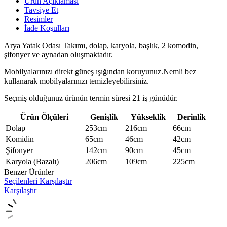
Ürün Açıklaması
Tavsiye Et
Resimler
İade Koşulları
Arya Yatak Odası Takımı,
dolap, k
aryola, başlık, 2 komodin,
şifonyer ve aynadan oluşmaktadır.
Mobilyalarınızı direkt güneş ışığından koruyunuz.Nemli bez
kullanarak mobilyalarınızı temizleyebilirsiniz.
Seçmiş olduğunuz ürünün termin süresi 21 iş günüdür.
Ürün Ölçüleri
Genişlik
Yükseklik
Derinlik
Dolap
253cm
216cm
66cm
Komidin
65cm
46cm
42cm
Şifonyer
142cm
90cm
45cm
Karyola (Bazalı)
206cm
109cm
225cm
Benzer Ürünler
Seçilenleri Karşılaştır
Karşılaştır