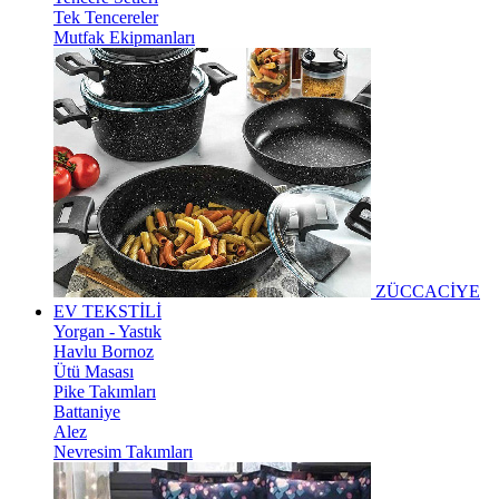
Tek Tencereler
Mutfak Ekipmanları
ZÜCCACİYE
EV TEKSTİLİ
Yorgan - Yastık
Havlu Bornoz
Ütü Masası
Pike Takımları
Battaniye
Alez
Nevresim Takımları