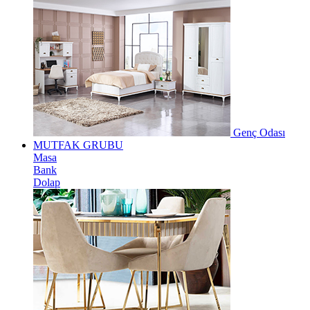
Genç Odası
MUTFAK GRUBU
Masa
Bank
Dolap