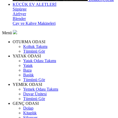
KÜÇÜK EV ALETLERİ
Süpürge
Airfryer
Blender
Çay ve Kahve Makineleri
Menü
OTURMA ODASI
Koltuk Takımı
Tümünü Gör
YATAK ODASI
Yatak Odası Takımı
Yatak
Baza
Başlık
Tümünü Gör
YEMEK ODASI
Yemek Odası Takımı
Duvar Ünitesi
Tümünü Gör
GENÇ ODASI
Dolap
Kitaplık
Şifonyer