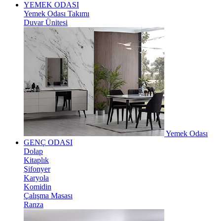
YEMEK ODASI
Yemek Odası Takımı
Duvar Ünitesi
Yemek Odası
GENÇ ODASI
Dolap
Kitaplık
Şifonyer
Karyola
Komidin
Çalışma Masası
Ranza