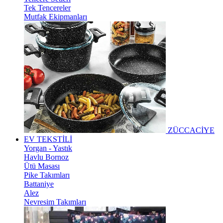
Tek Tencereler
Mutfak Ekipmanları
ZÜCCACİYE
EV TEKSTİLİ
Yorgan - Yastık
Havlu Bornoz
Ütü Masası
Pike Takımları
Battaniye
Alez
Nevresim Takımları