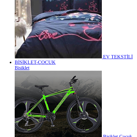
EV TEKSTİLİ
BİSİKLET-ÇOCUK
Bisiklet
Bisiklet-Çocuk