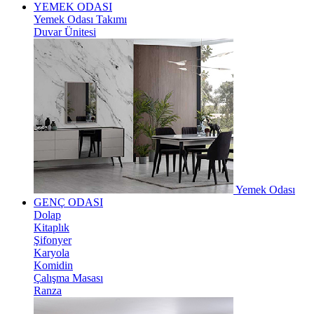
YEMEK ODASI
Yemek Odası Takımı
Duvar Ünitesi
Yemek Odası
GENÇ ODASI
Dolap
Kitaplık
Şifonyer
Karyola
Komidin
Çalışma Masası
Ranza