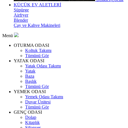
KÜÇÜK EV ALETLERİ
Süpürge
Airfryer
Blender
Çay ve Kahve Makineleri
Menü
OTURMA ODASI
Koltuk Takımı
Tümünü Gör
YATAK ODASI
Yatak Odası Takımı
Yatak
Baza
Başlık
Tümünü Gör
YEMEK ODASI
Yemek Odası Takımı
Duvar Ünitesi
Tümünü Gör
GENÇ ODASI
Dolap
Kitaplık
Şifonyer