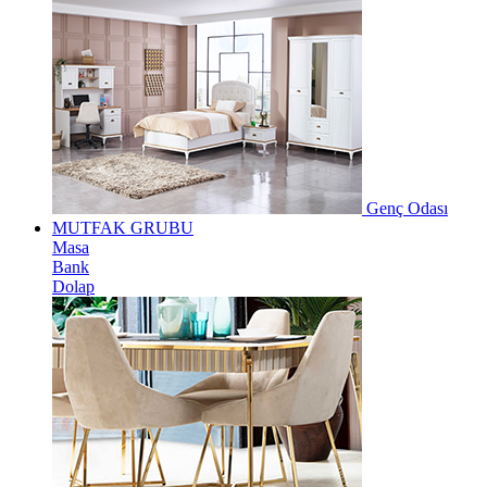
Genç Odası
MUTFAK GRUBU
Masa
Bank
Dolap