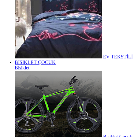
EV TEKSTİLİ
BİSİKLET-ÇOCUK
Bisiklet
Bisiklet-Çocuk