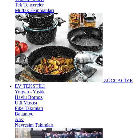
Tek Tencereler
Mutfak Ekipmanları
ZÜCCACİYE
EV TEKSTİLİ
Yorgan - Yastık
Havlu Bornoz
Ütü Masası
Pike Takımları
Battaniye
Alez
Nevresim Takımları