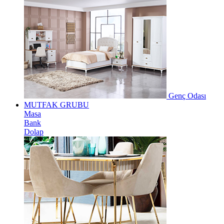
Genç Odası
MUTFAK GRUBU
Masa
Bank
Dolap