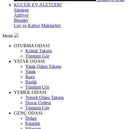
KÜÇÜK EV ALETLERİ
Süpürge
Airfryer
Blender
Çay ve Kahve Makineleri
Menü
OTURMA ODASI
Koltuk Takımı
Tümünü Gör
YATAK ODASI
Yatak Odası Takımı
Yatak
Baza
Başlık
Tümünü Gör
YEMEK ODASI
Yemek Odası Takımı
Duvar Ünitesi
Tümünü Gör
GENÇ ODASI
Dolap
Kitaplık
Şifonyer