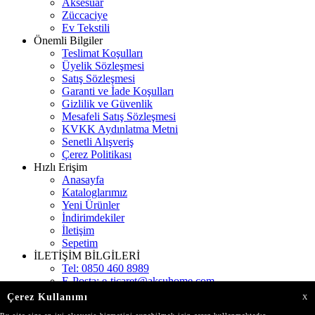
Aksesuar
Züccaciye
Ev Tekstili
Önemli Bilgiler
Teslimat Koşulları
Üyelik Sözleşmesi
Satış Sözleşmesi
Garanti ve İade Koşulları
Gizlilik ve Güvenlik
Mesafeli Satış Sözleşmesi
KVKK Aydınlatma Metni
Senetli Alışveriş
Çerez Politikası
Hızlı Erişim
Anasayfa
Kataloglarımız
Yeni Ürünler
İndirimdekiler
İletişim
Sepetim
İLETİŞİM BİLGİLERİ
Tel:
0850 460 8989
E-Posta:
e-ticaret@aksuhome.com
Adres:
Gökevler Mah. 2312 Sokak Kat:11 Burç
Çerez Kullanımı
X
İstanbul