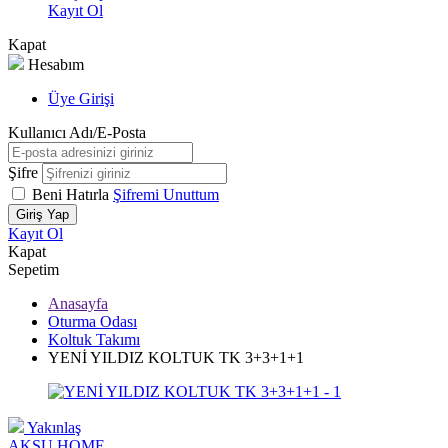
Kayıt Ol
Kapat
Hesabım
Üye Girişi
Kullanıcı Adı/E-Posta
Şifre
Beni Hatırla
Şifremi Unuttum
Giriş Yap
Kayıt Ol
Kapat
Sepetim
Anasayfa
Oturma Odası
Koltuk Takımı
YENİ YILDIZ KOLTUK TK 3+3+1+1
Yakınlaş
AKSU HOME