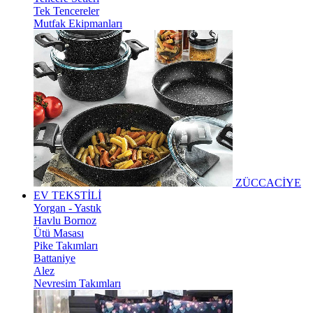
Tek Tencereler
Mutfak Ekipmanları
ZÜCCACİYE
EV TEKSTİLİ
Yorgan - Yastık
Havlu Bornoz
Ütü Masası
Pike Takımları
Battaniye
Alez
Nevresim Takımları