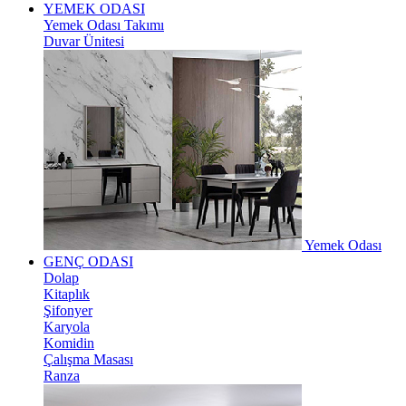
YEMEK ODASI
Yemek Odası Takımı
Duvar Ünitesi
Yemek Odası
GENÇ ODASI
Dolap
Kitaplık
Şifonyer
Karyola
Komidin
Çalışma Masası
Ranza