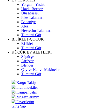
EV TEKSTİLİ
Yorgan - Yastık
Havlu Bornoz
Ütü Masası
Pike Takımları
Battaniye
Alez
Nevresim Takımları
Tümünü Gör
BİSİKLET-ÇOCUK
Bisiklet
Tümünü Gör
KÜÇÜK EV ALETLERİ
Süpürge
Airfryer
Blender
Çay ve Kahve Makineleri
Tümünü Gör
Kargo Takip
İndirimdekiler
Kampanyalar
Mağazalarımız
Favorilerim
Giriş Yap