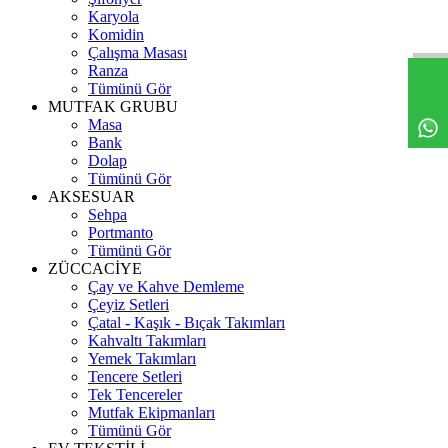
Karyola
Komidin
Çalışma Masası
Ranza
Tümünü Gör
MUTFAK GRUBU
Masa
Bank
Dolap
Tümünü Gör
AKSESUAR
Sehpa
Portmanto
Tümünü Gör
ZÜCCACİYE
Çay ve Kahve Demleme
Çeyiz Setleri
Çatal - Kaşık - Bıçak Takımları
Kahvaltı Takımları
Yemek Takımları
Tencere Setleri
Tek Tencereler
Mutfak Ekipmanları
Tümünü Gör