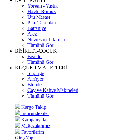
EV TEKSTİLİ
Yorgan - Yastık
Havlu Bornoz
Ütü Masası
Pike Takımları
Battaniye
Alez
Nevresim Takımları
Tümünü Gör
BİSİKLET-ÇOCUK
Bisiklet
Tümünü Gör
KÜÇÜK EV ALETLERİ
Süpürge
Airfryer
Blender
Çay ve Kahve Makineleri
Tümünü Gör
Kargo Takip
İndirimdekiler
Kampanyalar
Mağazalarımız
Favorilerim
Giriş Yap