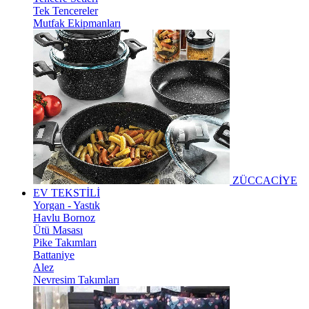
Tek Tencereler
Mutfak Ekipmanları
ZÜCCACİYE
EV TEKSTİLİ
Yorgan - Yastık
Havlu Bornoz
Ütü Masası
Pike Takımları
Battaniye
Alez
Nevresim Takımları