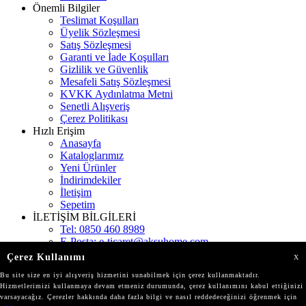
Önemli Bilgiler
Teslimat Koşulları
Üyelik Sözleşmesi
Satış Sözleşmesi
Garanti ve İade Koşulları
Gizlilik ve Güvenlik
Mesafeli Satış Sözleşmesi
KVKK Aydınlatma Metni
Senetli Alışveriş
Çerez Politikası
Hızlı Erişim
Anasayfa
Kataloglarımız
Yeni Ürünler
İndirimdekiler
İletişim
Sepetim
İLETİŞİM BİLGİLERİ
Tel:
0850 460 8989
E-Posta:
e-ticaret@aksuhome.com
Adres:
Gökevler Mah. 2312 Sokak Kat:11 Burç
Çerez Kullanımı
X
İstanbul
Bu site size en iyi alışveriş hizmetini sunabilmek için çerez kullanmaktadır.
Mağazalarımız
Hizmetlerimizi kullanmaya devam etmeniz durumunda, çerez kullanımını kabul ettiğinizi
varsayacağız. Çerezler hakkında daha fazla bilgi ve nasıl reddedeceğinizi öğrenmek için