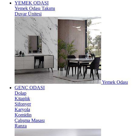
YEMEK ODASI
Yemek Odası Takımı
Duvar Ünitesi
Yemek Odası
GENÇ ODASI
Dolap
Kitaplık
Şifonyer
Karyola
Komidin
Çalışma Masası
Ranza