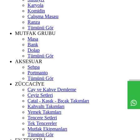
Karyola
Komidin
Çalışma Masası
Ranza
Tümünü Gör
MUTFAK GRUBU
Masa
Bank
Dolap
Tümünü Gör
AKSESUAR
Sehpa
Portmanto
Tümünü Gör
ZÜCCACİYE
Çay ve Kahve Demleme
Çeyiz Setleri
Çatal - Kaşık - Bıçak Takımları
Kahvaltı Takımları
Yemek Takımları
Tencere Setleri
Tek Tencereler
Mutfak Ekipmanları
Tümünü Gör