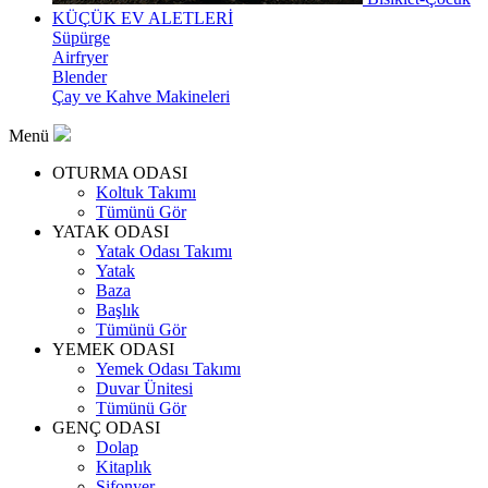
KÜÇÜK EV ALETLERİ
Süpürge
Airfryer
Blender
Çay ve Kahve Makineleri
Menü
OTURMA ODASI
Koltuk Takımı
Tümünü Gör
YATAK ODASI
Yatak Odası Takımı
Yatak
Baza
Başlık
Tümünü Gör
YEMEK ODASI
Yemek Odası Takımı
Duvar Ünitesi
Tümünü Gör
GENÇ ODASI
Dolap
Kitaplık
Şifonyer