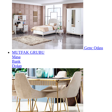
Genç Odası
MUTFAK GRUBU
Masa
Bank
Dolap