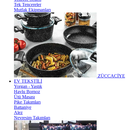
Tek Tencereler
Mutfak Ekipmanları
ZÜCCACİYE
EV TEKSTİLİ
Yorgan - Yastık
Havlu Bornoz
Ütü Masası
Pike Takımları
Battaniye
Alez
Nevresim Takımları