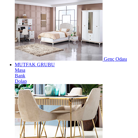
Genç Odası
MUTFAK GRUBU
Masa
Bank
Dolap