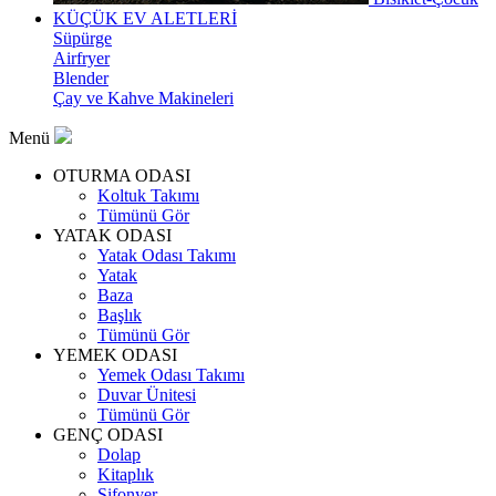
KÜÇÜK EV ALETLERİ
Süpürge
Airfryer
Blender
Çay ve Kahve Makineleri
Menü
OTURMA ODASI
Koltuk Takımı
Tümünü Gör
YATAK ODASI
Yatak Odası Takımı
Yatak
Baza
Başlık
Tümünü Gör
YEMEK ODASI
Yemek Odası Takımı
Duvar Ünitesi
Tümünü Gör
GENÇ ODASI
Dolap
Kitaplık
Şifonyer