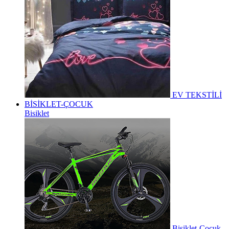
EV TEKSTİLİ
BİSİKLET-ÇOCUK
Bisiklet
Bisiklet-Çocuk