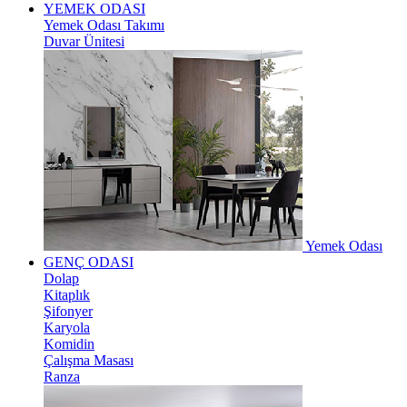
YEMEK ODASI
Yemek Odası Takımı
Duvar Ünitesi
Yemek Odası
GENÇ ODASI
Dolap
Kitaplık
Şifonyer
Karyola
Komidin
Çalışma Masası
Ranza