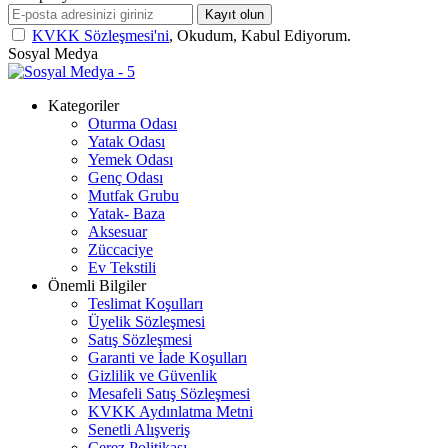
Kayıt olun
KVKK Sözleşmesi'ni
, Okudum, Kabul Ediyorum.
Sosyal Medya
Kategoriler
Oturma Odası
Yatak Odası
Yemek Odası
Genç Odası
Mutfak Grubu
Yatak- Baza
Aksesuar
Züccaciye
Ev Tekstili
Önemli Bilgiler
Teslimat Koşulları
Üyelik Sözleşmesi
Satış Sözleşmesi
Garanti ve İade Koşulları
Gizlilik ve Güvenlik
Mesafeli Satış Sözleşmesi
KVKK Aydınlatma Metni
Senetli Alışveriş
Çerez Politikası