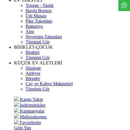
EV TEKSTİLİ
Yorgan - Yastık
Havlu Bornoz
Ütü Masası
Pike Takımları
Battaniye
Alez
Nevresim Takımları
Tümünü Gör
BİSİKLET-ÇOCUK
Bisiklet
Tümünü Gör
KÜÇÜK EV ALETLERİ
Süpürge
Airfryer
Blender
Çay ve Kahve Makineleri
Tümünü Gör
Kargo Takip
İndirimdekiler
Kampanyalar
Mağazalarımız
Favorilerim
Giriş Yap