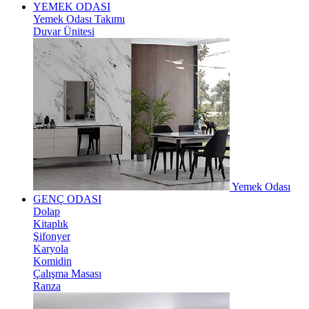
YEMEK ODASI
Yemek Odası Takımı
Duvar Ünitesi
Yemek Odası
GENÇ ODASI
Dolap
Kitaplık
Şifonyer
Karyola
Komidin
Çalışma Masası
Ranza