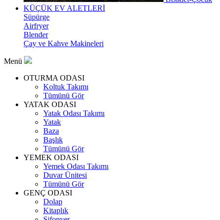
KÜÇÜK EV ALETLERİ
Süpürge
Airfryer
Blender
Çay ve Kahve Makineleri
Menü
OTURMA ODASI
Koltuk Takımı
Tümünü Gör
YATAK ODASI
Yatak Odası Takımı
Yatak
Baza
Başlık
Tümünü Gör
YEMEK ODASI
Yemek Odası Takımı
Duvar Ünitesi
Tümünü Gör
GENÇ ODASI
Dolap
Kitaplık
Şifonyer