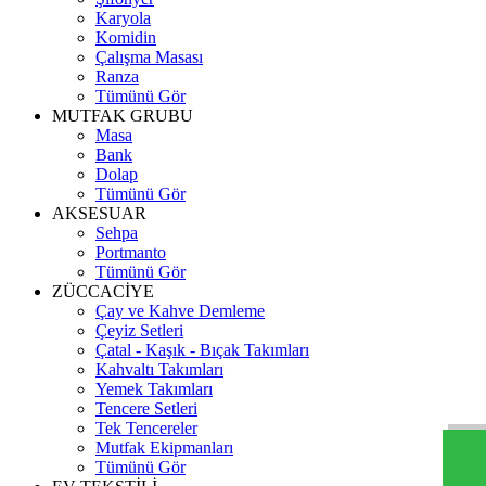
Karyola
Komidin
Çalışma Masası
Ranza
Tümünü Gör
MUTFAK GRUBU
Masa
Bank
Dolap
Tümünü Gör
AKSESUAR
Sehpa
Portmanto
Tümünü Gör
ZÜCCACİYE
Çay ve Kahve Demleme
Çeyiz Setleri
Çatal - Kaşık - Bıçak Takımları
Kahvaltı Takımları
Yemek Takımları
Tencere Setleri
Tek Tencereler
Mutfak Ekipmanları
Tümünü Gör