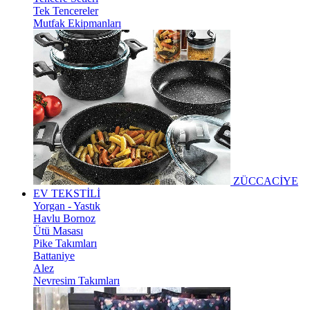
Tek Tencereler
Mutfak Ekipmanları
ZÜCCACİYE
EV TEKSTİLİ
Yorgan - Yastık
Havlu Bornoz
Ütü Masası
Pike Takımları
Battaniye
Alez
Nevresim Takımları