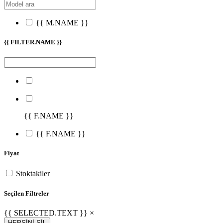
{{ M.NAME }}
{{ FILTER.NAME }}
{{ F.NAME }}
{{ F.NAME }}
Fiyat
Stoktakiler
Seçilen Filtreler
{{ SELECTED.TEXT }} ×
HEPSİNİ SİL