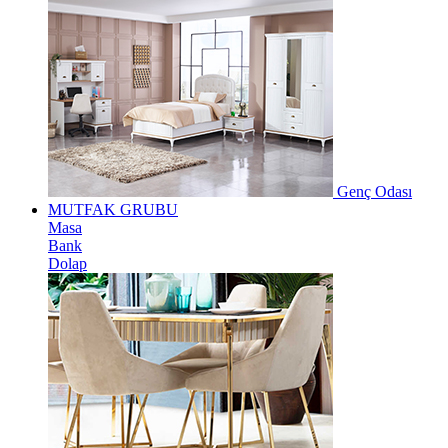
Genç Odası
MUTFAK GRUBU
Masa
Bank
Dolap