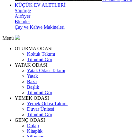
KÜÇÜK EV ALETLERİ
Süpürge
Airfryer
Blender
Çay ve Kahve Makineleri
Menü
OTURMA ODASI
Koltuk Takımı
Tümünü Gör
YATAK ODASI
Yatak Odası Takımı
Yatak
Baza
Başlık
Tümünü Gör
YEMEK ODASI
Yemek Odası Takımı
Duvar Ünitesi
Tümünü Gör
GENÇ ODASI
Dolap
Kitaplık
Şifonyer