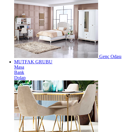
Genç Odası
MUTFAK GRUBU
Masa
Bank
Dolap