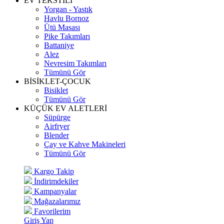
EV TEKSTİLİ
Yorgan - Yastık
Havlu Bornoz
Ütü Masası
Pike Takımları
Battaniye
Alez
Nevresim Takımları
Tümünü Gör
BİSİKLET-ÇOCUK
Bisiklet
Tümünü Gör
KÜÇÜK EV ALETLERİ
Süpürge
Airfryer
Blender
Çay ve Kahve Makineleri
Tümünü Gör
Kargo Takip
İndirimdekiler
Kampanyalar
Mağazalarımız
Favorilerim
Giriş Yap