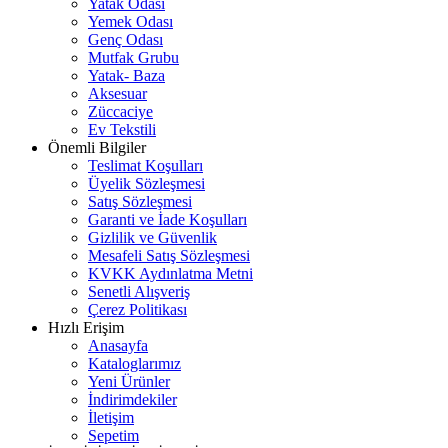
Yatak Odası
Yemek Odası
Genç Odası
Mutfak Grubu
Yatak- Baza
Aksesuar
Züccaciye
Ev Tekstili
Önemli Bilgiler
Teslimat Koşulları
Üyelik Sözleşmesi
Satış Sözleşmesi
Garanti ve İade Koşulları
Gizlilik ve Güvenlik
Mesafeli Satış Sözleşmesi
KVKK Aydınlatma Metni
Senetli Alışveriş
Çerez Politikası
Hızlı Erişim
Anasayfa
Kataloglarımız
Yeni Ürünler
İndirimdekiler
İletişim
Sepetim