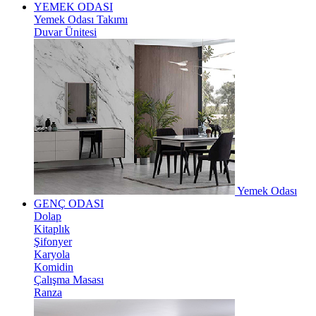
YEMEK ODASI
Yemek Odası Takımı
Duvar Ünitesi
Yemek Odası
GENÇ ODASI
Dolap
Kitaplık
Şifonyer
Karyola
Komidin
Çalışma Masası
Ranza