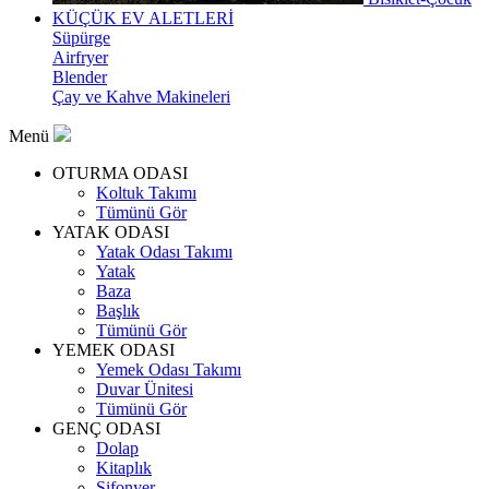
KÜÇÜK EV ALETLERİ
Süpürge
Airfryer
Blender
Çay ve Kahve Makineleri
Menü
OTURMA ODASI
Koltuk Takımı
Tümünü Gör
YATAK ODASI
Yatak Odası Takımı
Yatak
Baza
Başlık
Tümünü Gör
YEMEK ODASI
Yemek Odası Takımı
Duvar Ünitesi
Tümünü Gör
GENÇ ODASI
Dolap
Kitaplık
Şifonyer