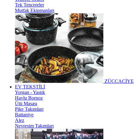
Tek Tencereler
Mutfak Ekipmanları
ZÜCCACİYE
EV TEKSTİLİ
Yorgan - Yastık
Havlu Bornoz
Ütü Masası
Pike Takımları
Battaniye
Alez
Nevresim Takımları