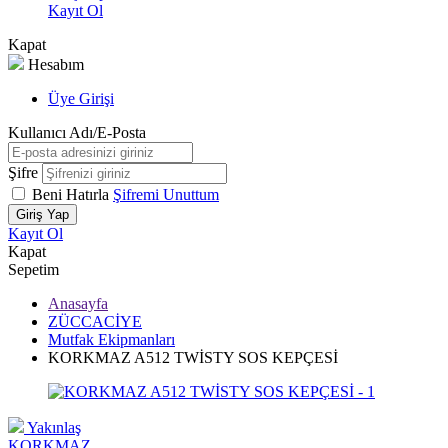
Kayıt Ol
Kapat
Hesabım
Üye Girişi
Kullanıcı Adı/E-Posta
Şifre
Beni Hatırla
Şifremi Unuttum
Giriş Yap
Kayıt Ol
Kapat
Sepetim
Anasayfa
ZÜCCACİYE
Mutfak Ekipmanları
KORKMAZ A512 TWİSTY SOS KEPÇESİ
Yakınlaş
KORKMAZ