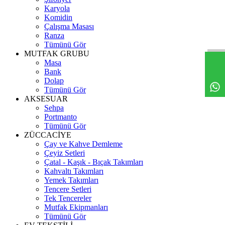
Karyola
Komidin
Çalışma Masası
Ranza
Tümünü Gör
MUTFAK GRUBU
Masa
Bank
Dolap
Tümünü Gör
AKSESUAR
Sehpa
Portmanto
Tümünü Gör
ZÜCCACİYE
Çay ve Kahve Demleme
Çeyiz Setleri
Çatal - Kaşık - Bıçak Takımları
Kahvaltı Takımları
Yemek Takımları
Tencere Setleri
Tek Tencereler
Mutfak Ekipmanları
Tümünü Gör