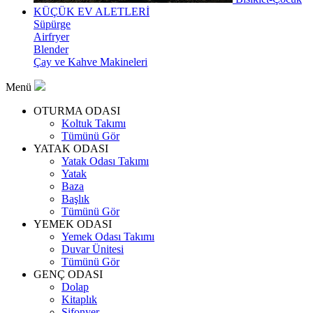
KÜÇÜK EV ALETLERİ
Süpürge
Airfryer
Blender
Çay ve Kahve Makineleri
Menü
OTURMA ODASI
Koltuk Takımı
Tümünü Gör
YATAK ODASI
Yatak Odası Takımı
Yatak
Baza
Başlık
Tümünü Gör
YEMEK ODASI
Yemek Odası Takımı
Duvar Ünitesi
Tümünü Gör
GENÇ ODASI
Dolap
Kitaplık
Şifonyer