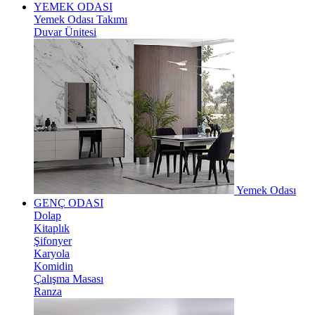
YEMEK ODASI
Yemek Odası Takımı
Duvar Ünitesi
Yemek Odası
GENÇ ODASI
Dolap
Kitaplık
Şifonyer
Karyola
Komidin
Çalışma Masası
Ranza