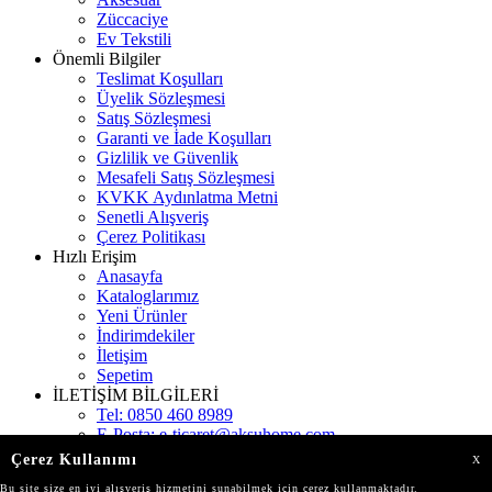
Züccaciye
Ev Tekstili
Önemli Bilgiler
Teslimat Koşulları
Üyelik Sözleşmesi
Satış Sözleşmesi
Garanti ve İade Koşulları
Gizlilik ve Güvenlik
Mesafeli Satış Sözleşmesi
KVKK Aydınlatma Metni
Senetli Alışveriş
Çerez Politikası
Hızlı Erişim
Anasayfa
Kataloglarımız
Yeni Ürünler
İndirimdekiler
İletişim
Sepetim
İLETİŞİM BİLGİLERİ
Tel:
0850 460 8989
E-Posta:
e-ticaret@aksuhome.com
Adres:
Gökevler Mah. 2312 Sokak Kat:11 Burç
Çerez Kullanımı
X
İstanbul
Bu site size en iyi alışveriş hizmetini sunabilmek için çerez kullanmaktadır.