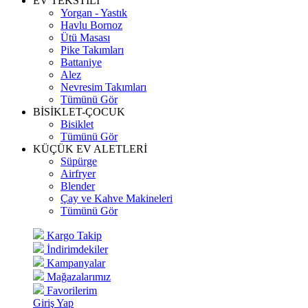
EV TEKSTİLİ
Yorgan - Yastık
Havlu Bornoz
Ütü Masası
Pike Takımları
Battaniye
Alez
Nevresim Takımları
Tümünü Gör
BİSİKLET-ÇOCUK
Bisiklet
Tümünü Gör
KÜÇÜK EV ALETLERİ
Süpürge
Airfryer
Blender
Çay ve Kahve Makineleri
Tümünü Gör
Kargo Takip
İndirimdekiler
Kampanyalar
Mağazalarımız
Favorilerim
Giriş Yap