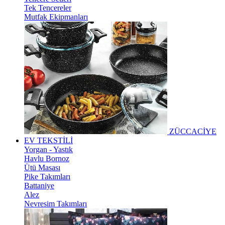
Tek Tencereler
Mutfak Ekipmanları
ZÜCCACİYE
EV TEKSTİLİ
Yorgan - Yastık
Havlu Bornoz
Ütü Masası
Pike Takımları
Battaniye
Alez
Nevresim Takımları