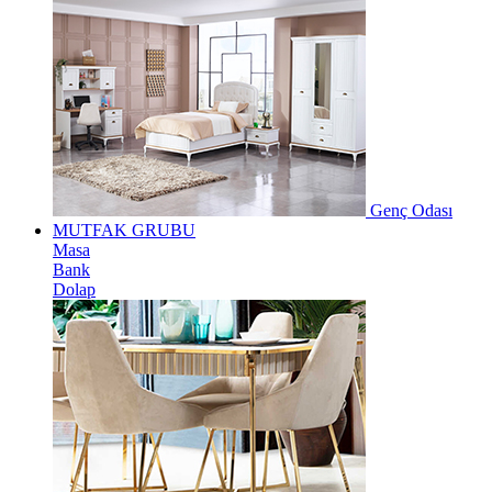
Genç Odası
MUTFAK GRUBU
Masa
Bank
Dolap