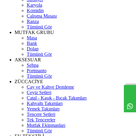
Karyola
Komidin
Çalışma Masası
Ranza
Tümünü Gör
MUTFAK GRUBU
Masa
Bank
Dolap
Tümünü Gör
AKSESUAR
Sehpa
Portmanto
Tümünü Gör
ZÜCCACİYE
Çay ve Kahve Demleme
Çeyiz Setleri
Çatal - Kaşık - Bıçak Takımları
Kahvaltı Takımları
Yemek Takımları
Tencere Setleri
Tek Tencereler
Mutfak Ekipmanları
Tümünü Gör