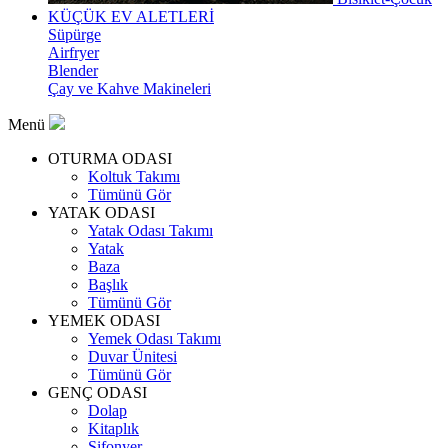
KÜÇÜK EV ALETLERİ
Süpürge
Airfryer
Blender
Çay ve Kahve Makineleri
Menü
OTURMA ODASI
Koltuk Takımı
Tümünü Gör
YATAK ODASI
Yatak Odası Takımı
Yatak
Baza
Başlık
Tümünü Gör
YEMEK ODASI
Yemek Odası Takımı
Duvar Ünitesi
Tümünü Gör
GENÇ ODASI
Dolap
Kitaplık
Şifonyer