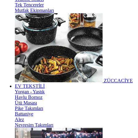
Tek Tencereler
Mutfak Ekipmanları
ZÜCCACİYE
EV TEKSTİLİ
Yorgan - Yastık
Havlu Bornoz
Ütü Masası
Pike Takımları
Battaniye
Alez
Nevresim Takımları