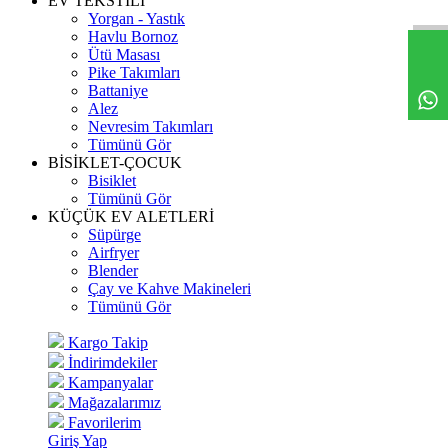
EV TEKSTİLİ
Yorgan - Yastık
Havlu Bornoz
Ütü Masası
Pike Takımları
Battaniye
Alez
Nevresim Takımları
Tümünü Gör
BİSİKLET-ÇOCUK
Bisiklet
Tümünü Gör
KÜÇÜK EV ALETLERİ
Süpürge
Airfryer
Blender
Çay ve Kahve Makineleri
Tümünü Gör
Kargo Takip
İndirimdekiler
Kampanyalar
Mağazalarımız
Favorilerim
Giriş Yap