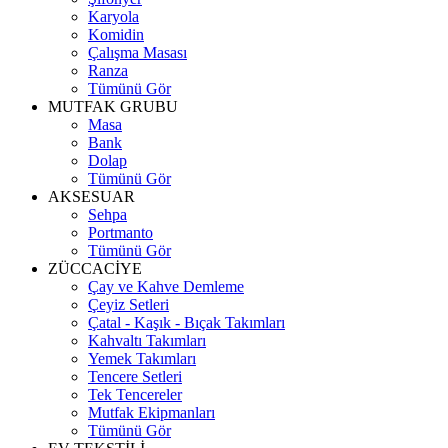
Karyola
Komidin
Çalışma Masası
Ranza
Tümünü Gör
MUTFAK GRUBU
Masa
Bank
Dolap
Tümünü Gör
AKSESUAR
Sehpa
Portmanto
Tümünü Gör
ZÜCCACİYE
Çay ve Kahve Demleme
Çeyiz Setleri
Çatal - Kaşık - Bıçak Takımları
Kahvaltı Takımları
Yemek Takımları
Tencere Setleri
Tek Tencereler
Mutfak Ekipmanları
Tümünü Gör