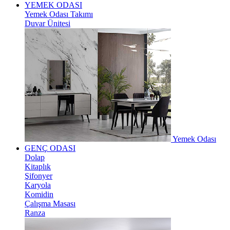
YEMEK ODASI
Yemek Odası Takımı
Duvar Ünitesi
Yemek Odası
GENÇ ODASI
Dolap
Kitaplık
Şifonyer
Karyola
Komidin
Çalışma Masası
Ranza