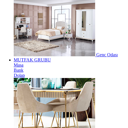
Genç Odası
MUTFAK GRUBU
Masa
Bank
Dolap