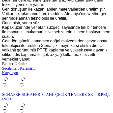
Diğer tencere tiplerine göre daha az yağ kullanarak daha
lezzetli yemekler yapar.
Geri dönüşüm ile kazanılabilen materyallerden üretilmiştir.
Volkanit kaplamanın ham maddesi Almanya'nın weilburger
şehrinde alman teknolojisi ile üretilir.
Önce pişir, sonra süz.
Kapak üzerinde yer alan süzgeci sayesinde tek bir tencere
ile mantınızı, makarnanızı ve sebzelerinizi hem haşlayın hem
süzün.
Geri dönüşümlü, tamamen doğal malzemeden, çevre dostu
teknolojisi ile üretilen Stona çizilmeye karşı ekstra diençli
volkanit görünümlü PTFE kaplama ve yüksek ısıya dayanıklı
silikon dış kaplama ile çok az yağ kullanarak lezzetli
yemekler yapar.
Benzer Ürünler
Seçilenleri Karşılaştır
Karşılaştır
SCHAFER
SCHAFER STAHL ÇELİK TENCERE SETİ-8 PRÇ.-
İNOX