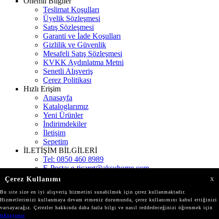
Önemli Bilgiler
Teslimat Koşulları
Üyelik Sözleşmesi
Satış Sözleşmesi
Garanti ve İade Koşulları
Gizlilik ve Güvenlik
Mesafeli Satış Sözleşmesi
KVKK Aydınlatma Metni
Senetli Alışveriş
Çerez Politikası
Hızlı Erişim
Anasayfa
Kataloglarımız
Yeni Ürünler
İndirimdekiler
İletişim
Sepetim
İLETİŞİM BİLGİLERİ
Tel:
0850 460 8989
E-Posta:
e-ticaret@aksuhome.com
Adres:
Gökevler Mah. 2312 Sokak Kat:11 Burç
Çerez Kullanımı
X
İstanbul
Bu site size en iyi alışveriş hizmetini sunabilmek için çerez kullanmaktadır.
Mağazalarımız
Hizmetlerimizi kullanmaya devam etmeniz durumunda, çerez kullanımını kabul ettiğinizi
varsayacağız. Çerezler hakkında daha fazla bilgi ve nasıl reddedeceğinizi öğrenmek için
tıklayınız