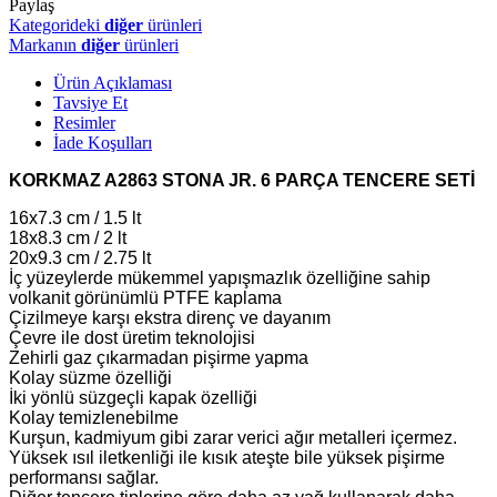
Paylaş
Kategorideki
diğer
ürünleri
Markanın
diğer
ürünleri
Ürün Açıklaması
Tavsiye Et
Resimler
İade Koşulları
KORKMAZ A2863 STONA JR. 6 PARÇA TENCERE SETİ
16x7.3 cm / 1.5 lt
18x8.3 cm / 2 lt
20x9.3 cm / 2.75 lt
İç yüzeylerde mükemmel yapışmazlık özelliğine sahip
volkanit görünümlü PTFE kaplama
Çizilmeye karşı ekstra direnç ve dayanım
Çevre ile dost üretim teknolojisi
Zehirli gaz çıkarmadan pişirme yapma
Kolay süzme özelliği
İki yönlü süzgeçli kapak özelliği
Kolay temizlenebilme
Kurşun, kadmiyum gibi zarar verici ağır metalleri içermez.
Yüksek ısıl iletkenliği ile kısık ateşte bile yüksek pişirme
performansı sağlar.