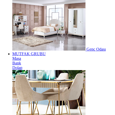
Genç Odası
MUTFAK GRUBU
Masa
Bank
Dolap