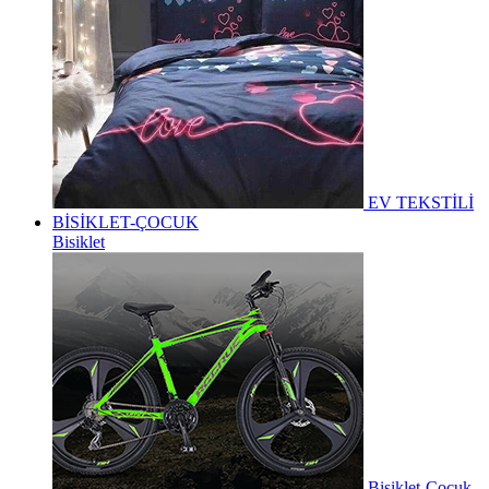
EV TEKSTİLİ
BİSİKLET-ÇOCUK
Bisiklet
Bisiklet-Çocuk