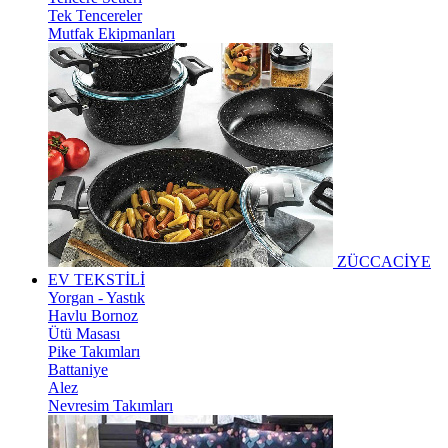
Tek Tencereler
Mutfak Ekipmanları
ZÜCCACİYE
EV TEKSTİLİ
Yorgan - Yastık
Havlu Bornoz
Ütü Masası
Pike Takımları
Battaniye
Alez
Nevresim Takımları