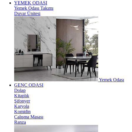
YEMEK ODASI
Yemek Odası Takımı
Duvar Ünitesi
Yemek Odası
GENÇ ODASI
Dolap
Kitaplık
Şifonyer
Karyola
Komidin
Çalışma Masası
Ranza