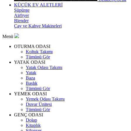
KÜÇÜK EV ALETLERİ
Süpürge
Airfryer
Blender
Çay ve Kahve Makineleri
Menü
OTURMA ODASI
Koltuk Takımı
Tümünü Gör
YATAK ODASI
Yatak Odası Takımı
Yatak
Baza
Başlık
Tümünü Gör
YEMEK ODASI
Yemek Odası Takımı
Duvar Ünitesi
Tümünü Gör
GENÇ ODASI
Dolap
Kitaplık
Şifonyer