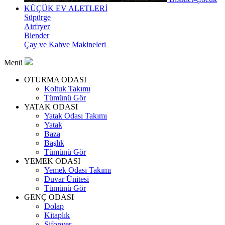
KÜÇÜK EV ALETLERİ
Süpürge
Airfryer
Blender
Çay ve Kahve Makineleri
Menü
OTURMA ODASI
Koltuk Takımı
Tümünü Gör
YATAK ODASI
Yatak Odası Takımı
Yatak
Baza
Başlık
Tümünü Gör
YEMEK ODASI
Yemek Odası Takımı
Duvar Ünitesi
Tümünü Gör
GENÇ ODASI
Dolap
Kitaplık
Şifonyer