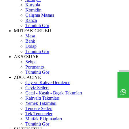
Karyola
Komidin
Çalışma Masası
Ranza
Tümünü Gör
MUTFAK GRUBU
Masa
Bank
Dolap
Tümünü Gör
AKSESUAR
Sehpa
Portmanto
Tümünü Gör
ZÜCCACİYE
Çay ve Kahve Demleme
Çeyiz Setleri
Çatal - Kaşık - Bıçak Takımları
Kahvaltı Takımları
Yemek Takımları
Tencere Setleri
Tek Tencereler
Mutfak Ekipmanları
Tümünü Gör