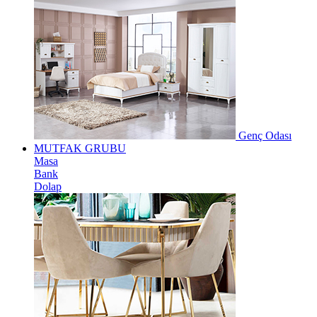
Genç Odası
MUTFAK GRUBU
Masa
Bank
Dolap