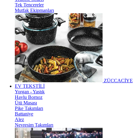
Tek Tencereler
Mutfak Ekipmanları
ZÜCCACİYE
EV TEKSTİLİ
Yorgan - Yastık
Havlu Bornoz
Ütü Masası
Pike Takımları
Battaniye
Alez
Nevresim Takımları