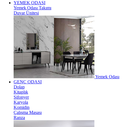
YEMEK ODASI
Yemek Odası Takımı
Duvar Ünitesi
Yemek Odası
GENÇ ODASI
Dolap
Kitaplık
Şifonyer
Karyola
Komidin
Çalışma Masası
Ranza