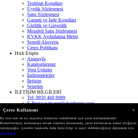
Teslimat Koşulları
Üyelik Sözleşmesi
Satış Sözleşmesi
Garanti ve İade Koşulları
Gizlilik ve Güvenlik
Mesafeli Satış Sözleşmesi
KVKK Aydınlatma Metni
Senetli Alışveriş
Çerez Politikası
Hızlı Erişim
Anasayfa
Kataloglarımız
Yeni Ürünler
İndirimdekiler
İletişim
Sepetim
İLETİŞİM BİLGİLERİ
Tel:
0850 460 8989
E-Posta:
e-ticaret@aksuhome.com
Adres:
Gökevler Mah. 2312 Sokak Kat:11 Burç
Çerez Kullanımı
X
İstanbul
Bu site size en iyi alışveriş hizmetini sunabilmek için çerez kullanmaktadır.
Mağazalarımız
Hizmetlerimizi kullanmaya devam etmeniz durumunda, çerez kullanımını kabul ettiğinizi
varsayacağız. Çerezler hakkında daha fazla bilgi ve nasıl reddedeceğinizi öğrenmek için
tıklayınız
© Tüm hakları saklıdır.
aksuhome.com