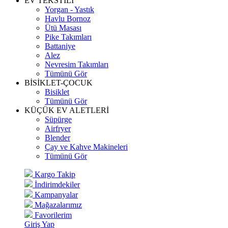
EV TEKSTİLİ
Yorgan - Yastık
Havlu Bornoz
Ütü Masası
Pike Takımları
Battaniye
Alez
Nevresim Takımları
Tümünü Gör
BİSİKLET-ÇOCUK
Bisiklet
Tümünü Gör
KÜÇÜK EV ALETLERİ
Süpürge
Airfryer
Blender
Çay ve Kahve Makineleri
Tümünü Gör
Kargo Takip
İndirimdekiler
Kampanyalar
Mağazalarımız
Favorilerim
Giriş Yap